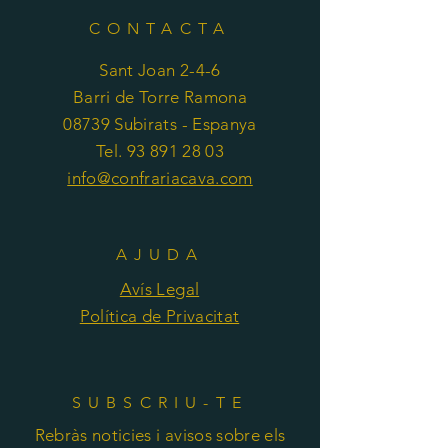
CONTACTA
Sant Joan 2-4-6
Barri de Torre Ramona
08739 Subirats - Espanya
Tel. 93 891 28 03
info@confrariacava.com
AJUDA
Avís Legal
Política de Privacitat
SUBSCRIU-TE
Rebràs noticies i avisos sobre els