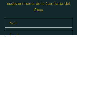
esdeveniments de la Confraria del
Cava
Subscriure's
© 2020 La Confraria del Cava. All rights
reserved.
Designed by
Spora.design