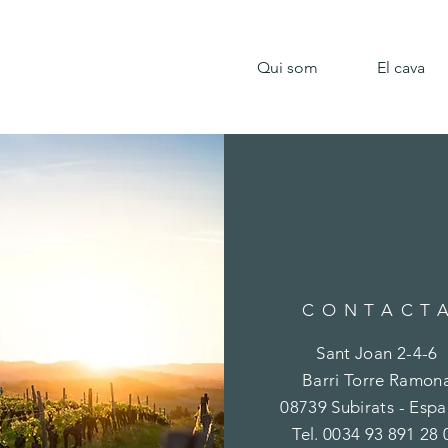
Qui som
El cava
CONTACT
Sant Joan 2-4-6
Barri Torre Ramon
08739 Subirats - Esp
Tel. 0034 93 891 28 