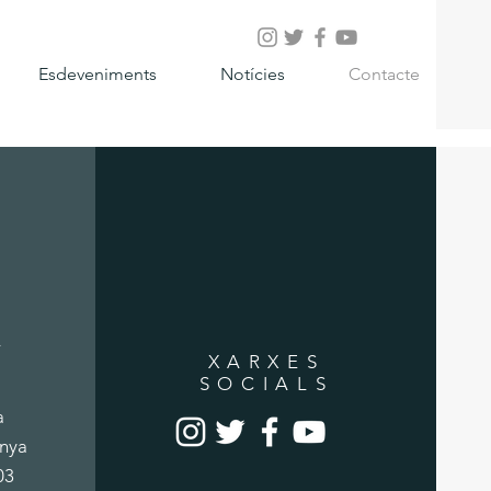
Esdeveniments
Notícies
Contacte
A
XARXES
SOCIALS
a
anya
03