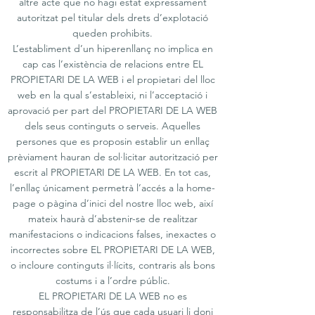
altre acte que no hagi estat expressament
autoritzat pel titular dels drets d’explotació
queden prohibits.
L’establiment d’un hiperenllanç no implica en
cap cas l’existència de relacions entre EL
PROPIETARI DE LA WEB i el propietari del lloc
web en la qual s’estableixi, ni l’acceptació i
aprovació per part del PROPIETARI DE LA WEB
dels seus continguts o serveis. Aquelles
persones que es proposin establir un enllaç
prèviament hauran de sol·licitar autorització per
escrit al PROPIETARI DE LA WEB. En tot cas,
l’enllaç únicament permetrà l’accés a la home-
page o pàgina d’inici del nostre lloc web, així
mateix haurà d’abstenir-se de realitzar
manifestacions o indicacions falses, inexactes o
incorrectes sobre EL PROPIETARI DE LA WEB,
o incloure continguts il·lícits, contraris als bons
costums i a l’ordre públic.
EL PROPIETARI DE LA WEB no es
responsabilitza de l’ús que cada usuari li doni