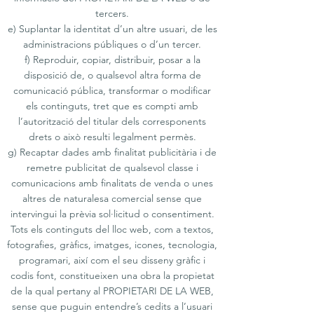
tercers.
e) Suplantar la identitat d’un altre usuari, de les
administracions públiques o d’un tercer.
f) Reproduir, copiar, distribuir, posar a la
disposició de, o qualsevol altra forma de
comunicació pública, transformar o modificar
els continguts, tret que es compti amb
l’autorització del titular dels corresponents
drets o això resulti legalment permès.
g) Recaptar dades amb finalitat publicitària i de
remetre publicitat de qualsevol classe i
comunicacions amb finalitats de venda o unes
altres de naturalesa comercial sense que
intervingui la prèvia sol·licitud o consentiment.
Tots els continguts del lloc web, com a textos,
fotografies, gràfics, imatges, icones, tecnologia,
programari, així com el seu disseny gràfic i
codis font, constitueixen una obra la propietat
de la qual pertany al PROPIETARI DE LA WEB,
sense que puguin entendre’s cedits a l’usuari