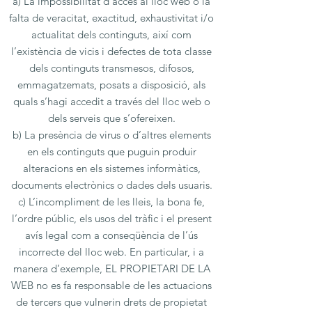
a) La impossibilitat d’accés al lloc web o la
falta de veracitat, exactitud, exhaustivitat i/o
actualitat dels continguts, així com
l’existència de vicis i defectes de tota classe
dels continguts transmesos, difosos,
emmagatzemats, posats a disposició, als
quals s’hagi accedit a través del lloc web o
dels serveis que s’ofereixen.
b) La presència de virus o d’altres elements
en els continguts que puguin produir
alteracions en els sistemes informàtics,
documents electrònics o dades dels usuaris.
c) L’incompliment de les lleis, la bona fe,
l’ordre públic, els usos del tràfic i el present
avís legal com a conseqüència de l’ús
incorrecte del lloc web. En particular, i a
manera d’exemple, EL PROPIETARI DE LA
WEB no es fa responsable de les actuacions
de tercers que vulnerin drets de propietat