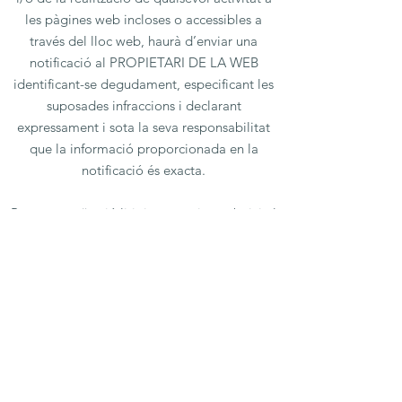
les pàgines web incloses o accessibles a
través del lloc web, haurà d’enviar una
notificació al PROPIETARI DE LA WEB
identificant-se degudament, especificant les
suposades infraccions i declarant
expressament i sota la seva responsabilitat
que la informació proporcionada en la
notificació és exacta.
Per a tota qüestió litigiosa que incumbeixi al
lloc web del PROPIETARI DE LA WEB, serà
aplicable la legislació espanyola.
PUBLICACIONS
La informació administrativa facilitada a
través del lloc web no substitueix la
publicitat legal de les lleis, normatives,
plans, disposicions generals i actes que hagin