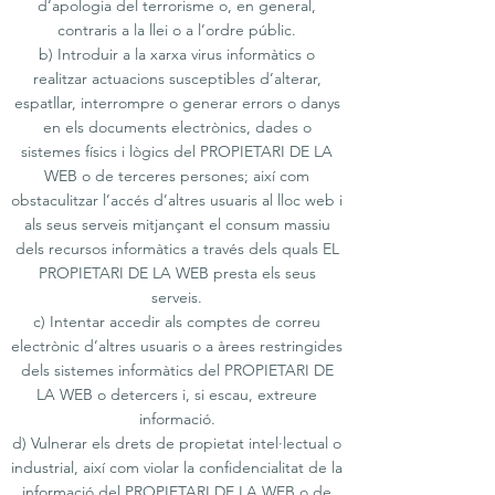
d’apologia del terrorisme o, en general,
contraris a la llei o a l’ordre públic.
b) Introduir a la xarxa virus informàtics o
realitzar actuacions susceptibles d’alterar,
espatllar, interrompre o generar errors o danys
en els documents electrònics, dades o
sistemes físics i lògics del PROPIETARI DE LA
WEB o de terceres persones; així com
obstaculitzar l’accés d’altres usuaris al lloc web i
als seus serveis mitjançant el consum massiu
dels recursos informàtics a través dels quals EL
PROPIETARI DE LA WEB presta els seus
serveis.
c) Intentar accedir als comptes de correu
electrònic d’altres usuaris o a àrees restringides
dels sistemes informàtics del PROPIETARI DE
LA WEB o detercers i, si escau, extreure
informació.
d) Vulnerar els drets de propietat intel·lectual o
industrial, així com violar la confidencialitat de la
informació del PROPIETARI DE LA WEB o de