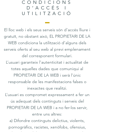
CONDICIONS
D’ACCÉS I
UTILITZACIÓ
El lloc web i els seus serveis són d’accés lliure i
gratuït, no obstant això, EL PROPIETARI DE LA
WEB condiciona la utilització d’alguns dels
serveis oferts al seu web al previ emplenament
del corresponent formulari.
L’usuari garanteix l’autenticitat i actualitat de
totes aquelles dades que comuniqui al
PROPIETARI DE LA WEB i serà l’únic
responsable de les manifestacions falses o
inexactes que realitzi.
L’usuari es compromet expressament a fer un
ús adequat dels continguts i serveis del
PROPIETARI DE LA WEB i a no fer-los servir,
entre uns altres:
a) Difondre continguts delictius, violents,
pornogràfics, racistes, xenòfobs, ofensius,