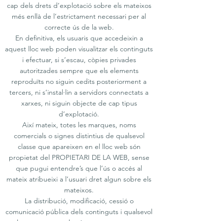
cap dels drets d’explotació sobre els mateixos
més enllà de l’estrictament necessari per al
correcte ús de la web.
En definitiva, els usuaris que accedeixin a
aquest lloc web poden visualitzar els continguts
i efectuar, si s’escau, còpies privades
autoritzades sempre que els elements
reproduïts no siguin cedits posteriorment a
tercers, ni s’instal·lin a servidors connectats a
xarxes, ni siguin objecte de cap tipus
d’explotació.
Així mateix, totes les marques, noms
comercials o signes distintius de qualsevol
classe que apareixen en el lloc web són
propietat del PROPIETARI DE LA WEB, sense
que pugui entendre’s que l’ús o accés al
mateix atribueixi a l’usuari dret algun sobre els
mateixos.
La distribució, modificació, cessió o
comunicació pública dels continguts i qualsevol