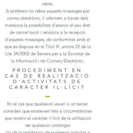
rebre.
Si prefereix no rebre aquests missatges per
correu electrònic, li oferirem a través dels
mateixos la possibilitat d’exercir el seu dret
de cancel·lació i renúncia a la recepció
d’aquests missatges, de conformitat amb el
que es disposa en el Títol III, article 22 de la
Llei 34/2002 de Serveis per a la Societat de
la Informació i de Comerç Electrònic.
PROCEDIMENT EN
CAS DE REALITZACIÓ
D’ACTIVITATS DE
CARÀCTER IL·LÍCIT
En el cas que qualsevol usuari o un tercer
consideri que existeixen fets o circumstàncies
que revelin el caràcter il·lícit de la utilització
de qualsevol contingut
i/o de la realització de qualsevol activitat a