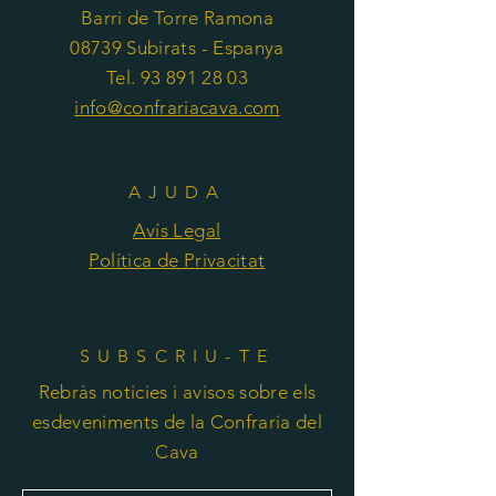
Barri de Torre Ramona
08739 Subirats - Espanya
Tel. 93 891 28 03
info@confrariacava.com
AJUDA
Avís Legal
Política de Privacitat
SUBSCRIU-TE
Rebràs noticies i avisos sobre els
esdeveniments de la Confraria del
Cava