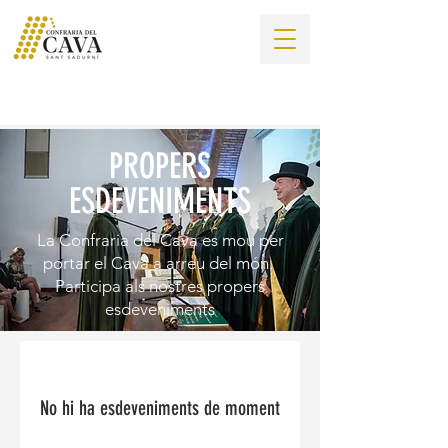
PROPERS
ESDEVENIMENTS
La Confraria del Cava es mou per
portar el Cava a arreu del món.
Participa als nostres propers
esdeveniments
No hi ha esdeveniments de moment