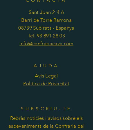
CONTACTA
Sant Joan 2-4-6
Barri de Torre Ramona
08739 Subirats - Espanya
Tel. 93 891 28 03
info@confrariacava.com
AJUDA
Avís Legal
Política de Privacitat
SUBSCRIU-TE
Rebràs noticies i avisos sobre els
esdeveniments de la Confraria del