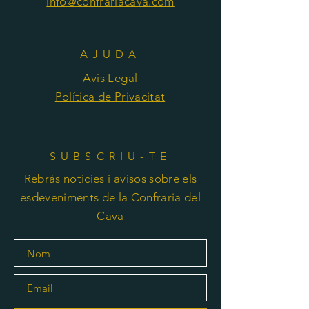
info@confrariacava.com
AJUDA
Avís Legal
Política de Privacitat
SUBSCRIU-TE
Rebràs noticies i avisos sobre els
esdeveniments de la Confraria del
Cava