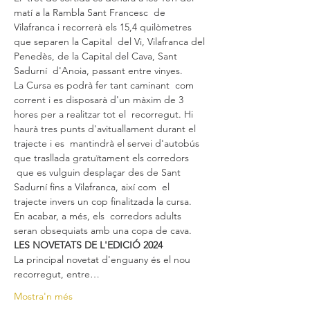
matí a la Rambla Sant Francesc  de 
Vilafranca i recorrerà els 15,4 quilòmetres 
que separen la Capital  del Vi, Vilafranca del 
Penedès, de la Capital del Cava, Sant 
Sadurní  d'Anoia, passant entre vinyes.
La Cursa es podrà fer tant caminant  com 
corrent i es disposarà d'un màxim de 3 
hores per a realitzar tot el  recorregut. Hi 
haurà tres punts d'avituallament durant el 
trajecte i es  mantindrà el servei d'autobús 
que trasllada gratuïtament els corredors 
 que es vulguin desplaçar des de Sant 
Sadurní fins a Vilafranca, així com  el 
trajecte invers un cop finalitzada la cursa. 
En acabar, a més, els  corredors adults 
seran obsequiats amb una copa de cava.
LES NOVETATS DE L'EDICIÓ 2024
La principal novetat d'enguany és el nou 
recorregut, entre…
Mostra'n més