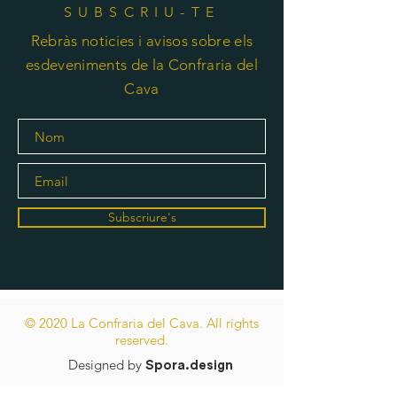
SUBSCRIU-TE
Rebràs noticies i avisos sobre els
esdeveniments de la Confraria del
Cava
Subscriure's
© 2020 La Confraria del Cava. All rights
reserved.
Designed by
Spora.design