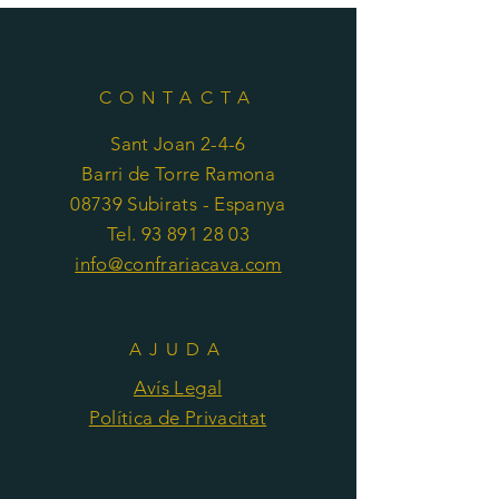
CONTACTA
Sant Joan 2-4-6
Barri de Torre Ramona
08739 Subirats - Espanya
Tel. 93 891 28 03
info@confrariacava.com
AJUDA
Avís Legal
Política de Privacitat