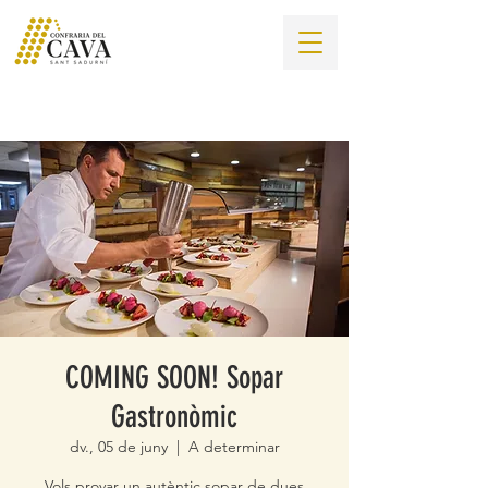
COMING SOON! Sopar
Gastronòmic
dv., 05 de juny
  |  
A determinar
Vols provar un autèntic sopar de dues