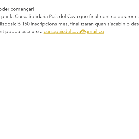
oder començar!
isposició 150 inscripcions més, finalitzaran quan s'acabin o data
nt podeu escriure a 
cursapaisdelcava@gmail.co