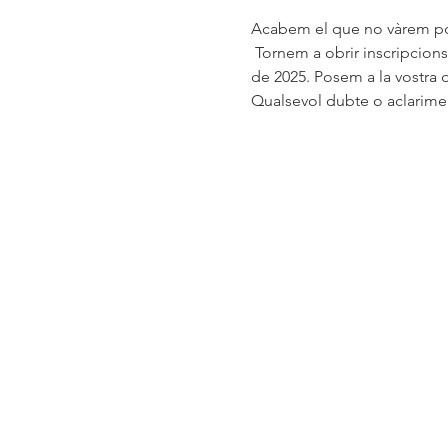
Acabem el que no vàrem p
 Tornem a obrir inscripcions per la Cursa Solidària País del Cava que finalment celebrarem el diumenge, 23 de febrer 
de 2025. Posem a la vostra d
Qualsevol dubte o aclarime