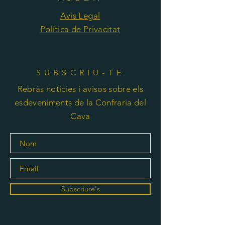
Avís Legal
Política de Privacitat
SUBSCRIU-TE
Rebràs noticies i avisos sobre els
esdeveniments de la Confraria del
Cava
Subscriure's