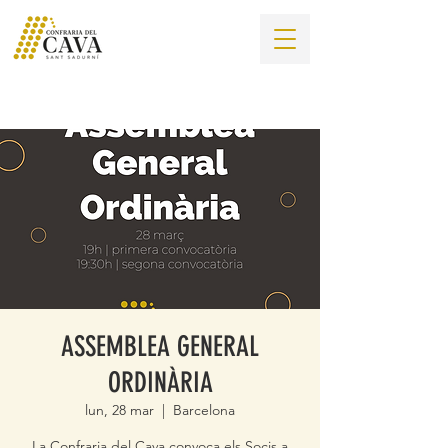
ASSEMBLEA GENERAL
ORDINÀRIA
lun, 28 mar
  |  
Barcelona
La Confraria del Cava convoca els Socis a