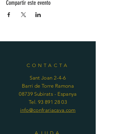
Compartir este evento
CONTACTA
Sant Joan 2-4-6
Barri de Torre Ramona
08739 Subirats - Espanya
Tel. 93 891 28 03
info@confrariacava.com
AJUDA