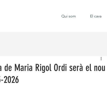
Qui som
El cava
a de Maria Rigol Ordi serà el nou
5-2026