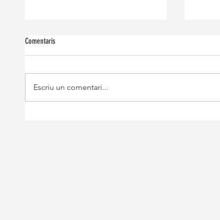
Comentaris
Escriu un comentari...
La VI edició de la Gala del Cava, una nit
22 celle
màgica plena de bombolles
les port
d’octubr