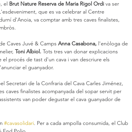
 el 
Brut Nature Reserva de Maria Rigol Ordi
 va ser 
L'esdeveniment, que es va celebrar al Centre 
durní d'Anoia, va comptar amb tres caves finalistes, 
Ambròs.
ga de Caves Juvé & Camps 
Anna Casabona,
 l'enòloga de 
elier, 
Toni Albiol.
 Tots tres van donar explicacions 
 el procés de tast d'un cava i van descriure els 
'anunciar el guanyador. 
l Secretari de la Confraria del Cava Carles Jiménez, 
s caves finalistes acompanyada del sopar servit per 
s assistents van poder degustar el cava guanyador de 
n 
#cavasolidari
. Per a cada ampolla consumida, el Club 
ó End Polio. 