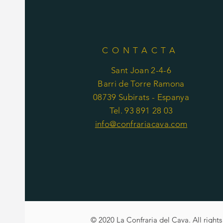
CONTACTA
Sant Joan 2-4-6
Barri de Torre Ramona
08739 Subirats - Espanya
Tel. 93 891 28 03
info@confrariacava.com
© 2020 La Confraria del Cava. All rights