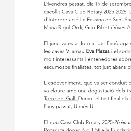
Divendres passat, dia 19 de setembre,
escollit Cava Club Rotary 2025-2026. 
d'Interpretació La Fassina de Sant Sa
Maria Rigol Ordi, Giró Ribot i Vives 
El jurat va estar format per l'enòlo
les caves Vilarnau
 Eva Plazas
 i el somm
molt interessants i entenedores sobre
escumosos finalistes, tot just abans d
L'esdeveniment, que va ser conduït pe
va cloure amb una degustació dels tre
T
orre del Gall. 
Durant el tast final el
l'any passat, U més U.
El nou Cava Club Rotary 2025-26 és u
Rotary fa donació d'1,5€ a la Fundaci