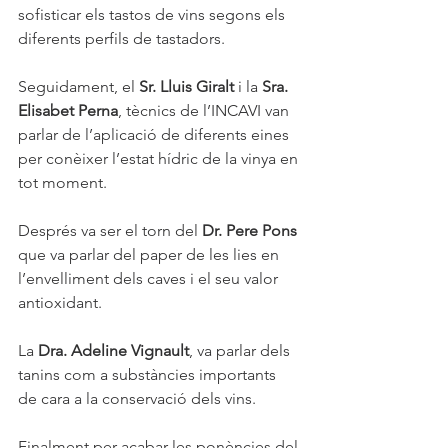
sofisticar els tastos de vins segons els 
diferents perfils de tastadors.
Seguidament, el 
Sr. Lluis Giralt
 i la 
Sra. 
Elisabet Perna
, tècnics de l’INCAVI van 
parlar de l’aplicació de diferents eines 
per conèixer l’estat hídric de la vinya en 
tot moment.
Després va ser el torn del 
Dr. Pere Pons
que va parlar del paper de les lies en  
l’envelliment dels caves i el seu valor 
antioxidant.
La 
Dra. Adeline Vignault
, va parlar dels 
tanins com a substàncies importants 
de cara a la conservació dels vins.
Finalment per acabar les ponències del 