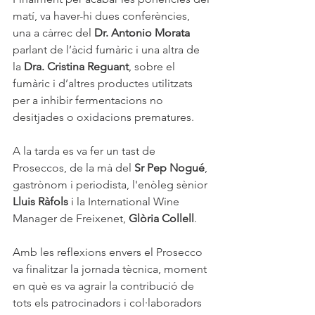
matí, va haver-hi dues conferències, 
una a càrrec del 
Dr. Antonio Morata
parlant de l’àcid fumàric i una altra de 
la 
Dra. Cristina Reguant
, sobre el 
fumàric i d’altres productes utilitzats 
per a inhibir fermentacions no 
desitjades o oxidacions prematures.
A la tarda es va fer un tast de 
Proseccos, de la mà del 
Sr Pep Nogué
, 
gastrònom i periodista, l'enòleg sènior 
Lluis Ràfols
 i la International Wine 
Manager de Freixenet, 
Glòria Collell
.  
Amb les reflexions envers el Prosecco 
va finalitzar la jornada tècnica, moment 
en què es va agrair la contribució de 
tots els patrocinadors i col·laboradors 